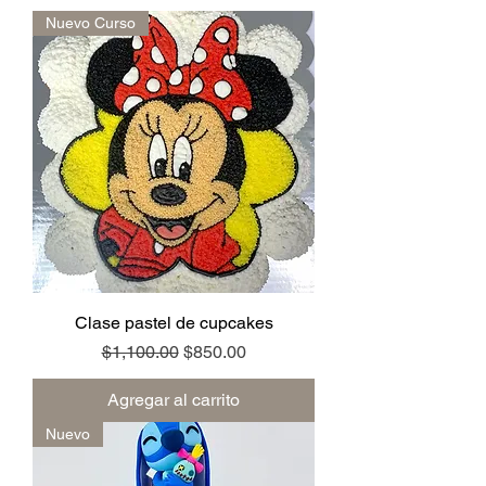
Nuevo Curso
Clase pastel de cupcakes
Precio
Precio de oferta
$1,100.00
$850.00
Agregar al carrito
Nuevo