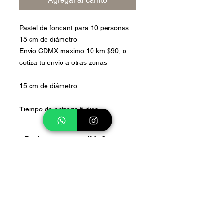
Agregar al carrito
Pastel de fondant para 10 personas
15 cm de diámetro
Envio CDMX maximo 10 km $90, o
cotiza tu envio a otras zonas.
15 cm de diámetro.
Tiempo de entrega 5 dias.
¿Dudas con tu pedido?
¿deseas cambiar de tamaño?
Cualquier duda con tu pedido,
cambios o detalles puedes
contactarnos a nuestro WhatsApp
5544362803
Síguenos.